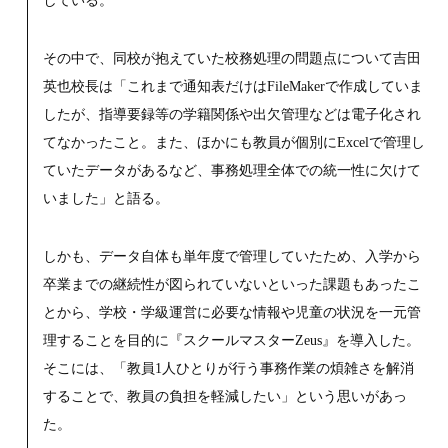
している。
その中で、同校が抱えていた校務処理の問題点について吉田
英也校長は「これまで通知表だけはFileMakerで作成していま
したが、指導要録等の学籍関係や出欠管理などは電子化され
てなかったこと。また、ほかにも教員が個別にExcelで管理し
ていたデータがあるなど、事務処理全体での統一性に欠けて
いました」と語る。
しかも、データ自体も単年度で管理していたため、入学から
卒業までの継続性が図られていないといった課題もあったこ
とから、学校・学級運営に必要な情報や児童の状況を一元管
理することを目的に『スクールマスターZeus』を導入した。
そこには、「教員1人ひとりが行う事務作業の煩雑さを解消
することで、教員の負担を軽減したい」という思いがあっ
た。