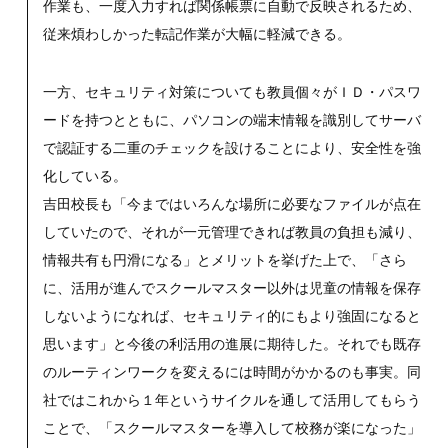
作業も、一度入力すれば関係帳票に自動で反映されるため、
従来煩わしかった転記作業が大幅に軽減できる。
一方、セキュリティ対策についても教員個々がＩＤ・パスワ
ードを持つとともに、パソコンの端末情報を識別してサーバ
で認証する二重のチェックを設けることにより、安全性を強
化している。
吉田校長も「今まではいろんな場所に必要なファイルが点在
していたので、それが一元管理できれば教員の負担も減り、
情報共有も円滑になる」とメリットを挙げた上で、「さら
に、活用が進んでスクールマスター以外は児童の情報を保存
しないようになれば、セキュリティ的にもより強固になると
思います」と今後の利活用の進展に期待した。それでも既存
のルーティンワークを変えるには時間がかかるのも事実。同
社ではこれから１年というサイクルを通して活用してもらう
ことで、「スクールマスターを導入して校務が楽になった」