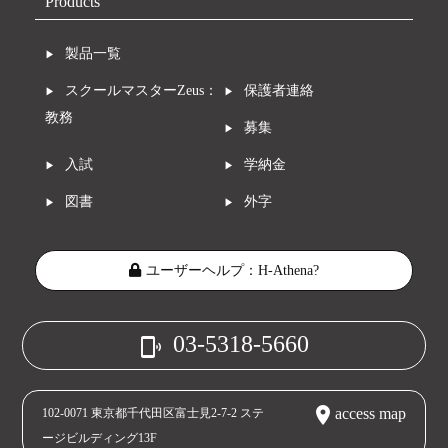
Products
製品一覧
スクールマスターZeus：
保護者連絡
教務
募集
入試
学納金
図書
外字
ユーザーヘルプ：H-Athena?
03-5318-5660
phonelink_ring
place
access map
102-0071 東京都千代田区富士見2-7-2 ステ
ージビルディング13F