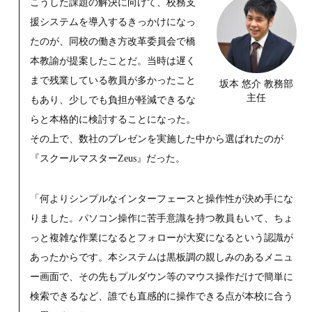
こうした課題の解決に向けて、校務支
援システムを導入するきっかけになっ
たのが、同校の働き方改革委員会で橋
本教諭が提案したことだ。当時は遅く
まで残業している教員が多かったこと
坂本 悠介 教務部
主任
もあり、少しでも負担が軽減できるな
らと本格的に検討することになった。
その上で、数社のプレゼンを実施した中から選ばれたのが
『スクールマスターZeus』だった。
「何よりシンプルなインターフェースと操作性が決め手にな
りました。パソコン操作に苦手意識を持つ教員もいて、ちょ
っと複雑な作業になるとフォローが大変になるという認識が
あったからです。本システムは黒板調の親しみのあるメニュ
ー画面で、その先もプルダウン等のマウス操作だけで簡単に
検索できるなど、誰でも直感的に操作できる点が本校に合う