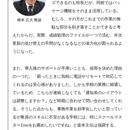
ズできるのも特長だが、同校ではパッ
ケージ機能をそのまま活用している。
むしろ、その方がこれまでの作業の無
橋本 広大 教諭
駄な部分を削ぎ落すことができると考
えたからだ。実際、成績処理のファイルが一つで済む、年次
更新の並び替えの手間がなくなるなどの省力化が図られるよ
うになった。
また、導入後のサポートが手厚いことも、採用を決めた理由
の一つだ。「困ったときに気軽に電話やリモートで対応して
くれるのは安心感がありました。しかも学校の業務に精通し
ているため、こちらが連絡しなくても『通知表のレイアウト
は調整しますか？』など時期に合わせて問い合わせしてくれ
る。そうした点からも、事務作業を効率化したいと思ってい
るが教員のスキルに不安がある学校には、特にスクールマス
ターZeusをお薦めしたいですね」と坂本主任は強調する。