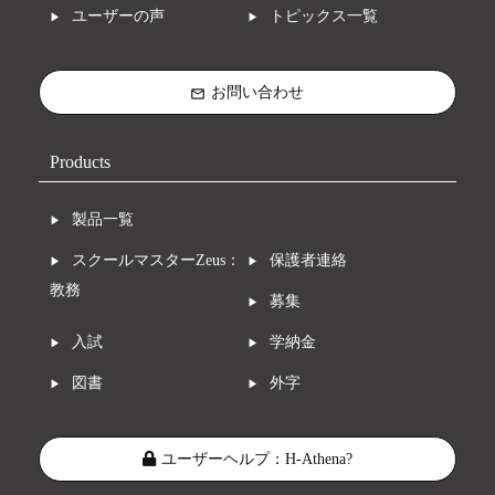
ユーザーの声
トピックス一覧
お問い合わせ
mail_outline
Products
製品一覧
スクールマスターZeus：
保護者連絡
教務
募集
入試
学納金
図書
外字
ユーザーヘルプ：H-Athena?